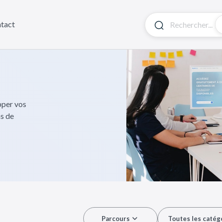
tact
pper vos
ns de
Parcours
Toutes les catég