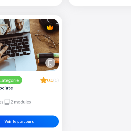
Catégorie
0.0
(0)
ociate
es
2 modules
Voir le parcours