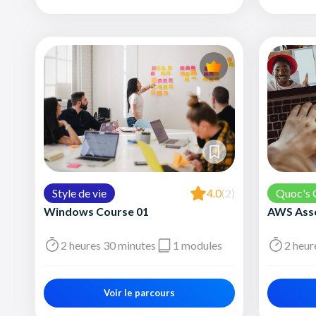
Style de vie
4.0
(2)
Quoc's 
Windows Course 01
AWS Ass
2 heures 30 minutes
1 modules
2 heur
Voir le parcours