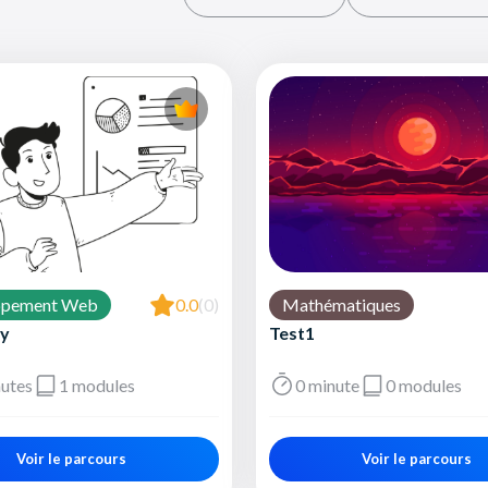
ppement Web
0.0
(0)
Mathématiques
y
Test1
utes
1 modules
0 minute
0 modules
Voir le parcours
Voir le parcours