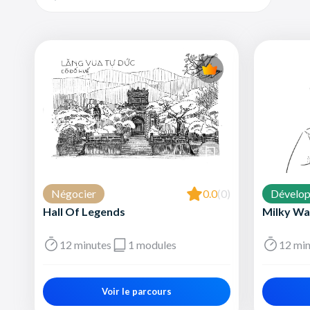
Négocier
0.0
(0)
Dévelo
Hall Of Legends
Milky Wa
12 minutes
1 modules
12 min
Voir le parcours