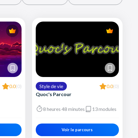
0.0
(0)
Style de vie
0.0
(0)
Quoc's Parcour
8 heures 48 minutes
13 modules
Voir le parcours