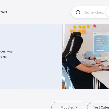
tact
pper vos
ns de
Modules
Test Caté